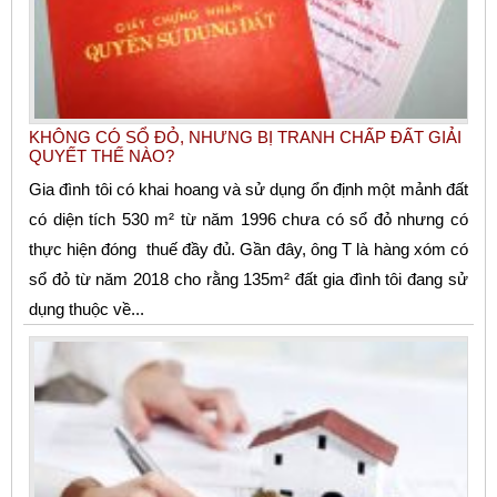
KHÔNG CÓ SỔ ĐỎ, NHƯNG BỊ TRANH CHẤP ĐẤT GIẢI
QUYẾT THẾ NÀO?
Gia đình tôi có khai hoang và sử dụng ổn định một mảnh đất
có diện tích 530 m² từ năm 1996 chưa có sổ đỏ nhưng có
thực hiện đóng thuế đầy đủ. Gần đây, ông T là hàng xóm có
sổ đỏ từ năm 2018 cho rằng 135m² đất gia đình tôi đang sử
dụng thuộc về...