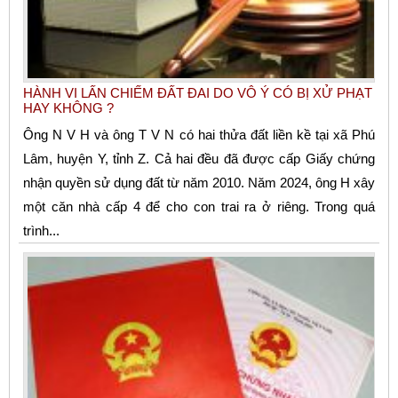
HÀNH VI LẤN CHIẾM ĐẤT ĐAI DO VÔ Ý CÓ BỊ XỬ PHẠT
HAY KHÔNG ?
Ông N V H và ông T V N có hai thửa đất liền kề tại xã Phú
Lâm, huyện Y, tỉnh Z. Cả hai đều đã được cấp Giấy chứng
nhận quyền sử dụng đất từ năm 2010. Năm 2024, ông H xây
một căn nhà cấp 4 để cho con trai ra ở riêng. Trong quá
trình...