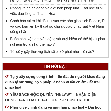
ĐÚNG BẢN CHẤT PHÁP LUẬT SỞ HỮU TRÍ TUỆ
Phòng vệ chính đáng và giới hạn pháp luật – Bài học từ vụ
việc đau lòng tại Thanh Hóa
Cảnh báo rủi ro khi đầu tư vào các sàn giao dịch Bitcoin, Pi
và các loại tiền kỹ thuật số chưa được pháp luật Việt Nam
công nhận
Buôn bán, vận chuyển động vật quý hiếm có thể bị xử phạt
nghiêm trọng như thế nào ?
Tội cố ý gây thương tích sẽ bị xử phạt như thế nào?
TIN NỔI BẬT
Tự ý xây dựng công trình trên đất do người khác đang
quản lý sử dụng hợp pháp là hành vi lấn chiếm đất trái
pháp luật
YÊU SÁCH ĐỘC QUYỀN “HNLAW” – NHẬN DIỆN
ĐÚNG BẢN CHẤT PHÁP LUẬT SỞ HỮU TRÍ TUỆ
Phòng vệ chính đáng và giới hạn pháp luật – Bài học