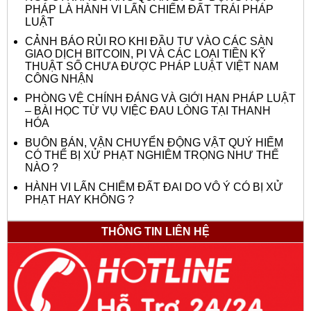
PHÁP LÀ HÀNH VI LẤN CHIẾM ĐẤT TRÁI PHÁP
LUẬT
CẢNH BÁO RỦI RO KHI ĐẦU TƯ VÀO CÁC SÀN
GIAO DỊCH BITCOIN, PI VÀ CÁC LOẠI TIỀN KỸ
THUẬT SỐ CHƯA ĐƯỢC PHÁP LUẬT VIỆT NAM
CÔNG NHẬN
PHÒNG VỆ CHÍNH ĐÁNG VÀ GIỚI HẠN PHÁP LUẬT
– BÀI HỌC TỪ VỤ VIỆC ĐAU LÒNG TẠI THANH
HÓA
BUÔN BÁN, VẬN CHUYỂN ĐỘNG VẬT QUÝ HIẾM
CÓ THỂ BỊ XỬ PHẠT NGHIÊM TRỌNG NHƯ THẾ
NÀO ?
HÀNH VI LẤN CHIẾM ĐẤT ĐAI DO VÔ Ý CÓ BỊ XỬ
PHẠT HAY KHÔNG ?
THÔNG TIN LIÊN HỆ