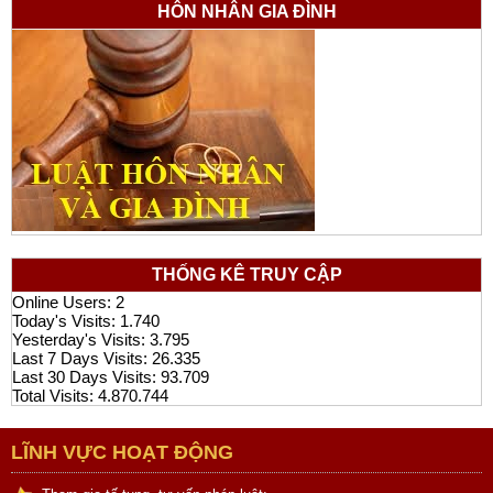
HÔN NHÂN GIA ĐÌNH
THỐNG KÊ TRUY CẬP
Online Users:
2
Today's Visits:
1.740
Yesterday's Visits:
3.795
Last 7 Days Visits:
26.335
Last 30 Days Visits:
93.709
Total Visits:
4.870.744
LĨNH VỰC HOẠT ĐỘNG