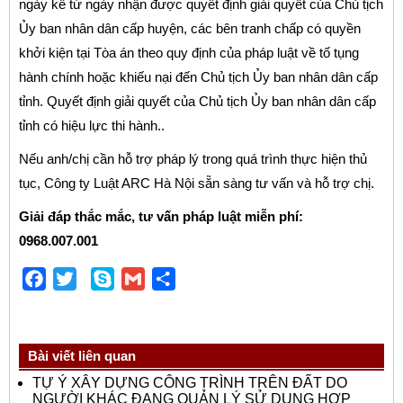
ngày kể từ ngày nhận được quyết định giải quyết của Chủ tịch
Ủy ban nhân dân cấp huyện, các bên tranh chấp có quyền
khởi kiện tại Tòa án theo quy định của pháp luật về tố tụng
hành chính hoặc khiếu nại đến Chủ tịch Ủy ban nhân dân cấp
tỉnh. Quyết định giải quyết của Chủ tịch Ủy ban nhân dân cấp
tỉnh có hiệu lực thi hành..
Nếu anh/chị cần hỗ trợ pháp lý trong quá trình thực hiện thủ
tục, Công ty Luật ARC Hà Nội sẵn sàng tư vấn và hỗ trợ chị.
Giải đáp thắc mắc, tư vấn pháp luật miễn phí:
0968.007.001
Facebook
Twitter
Skype
Gmail
Share
Bài viết liên quan
TỰ Ý XÂY DỰNG CÔNG TRÌNH TRÊN ĐẤT DO
NGƯỜI KHÁC ĐANG QUẢN LÝ SỬ DỤNG HỢP