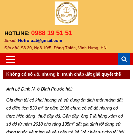
0988 19 51 51
HOTLINE:
Email
:
Hotroluat@gmail.com
Địa ch
ỉ
: Số 30, Ngõ 10/5, Đông Thiên, Vĩnh Hưng, HN
.
Không có sổ đỏ, nhưng bị tranh chấp đất giải quyết thế
nào?
Anh Lê Đình N. ở Bình Phước hỏi:
Gia đình tôi có khai hoang và sử dụng ổn định một mảnh đất
có diện tích 530 m² từ năm 1996 chưa có sổ đỏ nhưng có
thực hiện đóng thuế đầy đủ. Gần đây, ông T là hàng xóm có
sổ đỏ từ năm 2018 cho rằng 135m² đất gia đình tôi đang sử
dụng thuộc về mình và yêu cầu trả lại. Vậy luật sư cho tôi hỏi