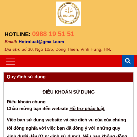
0988 19 51 51
HOTLINE:
Email
:
Hotroluat@gmail.com
Địa ch
ỉ
: Số 30, Ngõ 10/5, Đông Thiên, Vĩnh Hưng, HN
.
Quy định sử dụng
ĐIỀU KHOẢN SỬ DỤNG
Điều khoản chung
Chào mừng bạn đến website
Hỗ trợ pháp luật
Việc bạn sử dụng website và các dịch vụ của của chúng
tôi đồng nghĩa với việc bạn đã đồng ý với những quy
định dưới đây (Quy định sử dụng). Nếu bạn không đồng