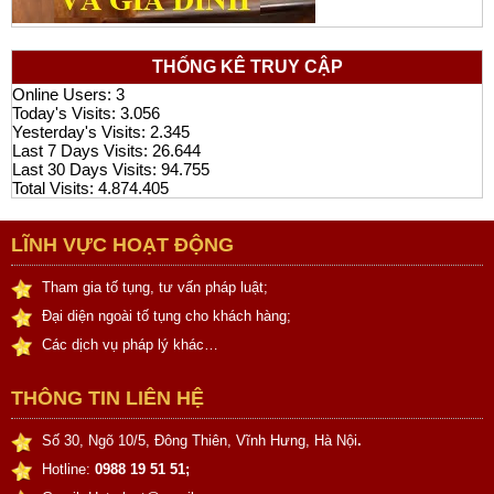
THỐNG KÊ TRUY CẬP
Online Users:
3
Today's Visits:
3.056
Yesterday's Visits:
2.345
Last 7 Days Visits:
26.644
Last 30 Days Visits:
94.755
Total Visits:
4.874.405
LĨNH VỰC HOẠT ĐỘNG
Tham gia tố tụng, tư vấn pháp luật;
Đại diện ngoài tố tụng cho khách hàng;
Các dịch vụ pháp lý khác…
THÔNG TIN LIÊN HỆ
Số 30, Ngõ 10/5, Đông Thiên, Vĩnh Hưng, Hà Nội
.
Hotline:
0988 19 51 51;