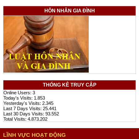
HÔN NHÂN GIA ĐÌNH
THỐNG KÊ TRUY CẬP
Online Users:
3
Today's Visits:
1.853
Yesterday's Visits:
2.345
Last 7 Days Visits:
25.441
Last 30 Days Visits:
93.552
Total Visits:
4.873.202
LĨNH VỰC HOẠT ĐỘNG