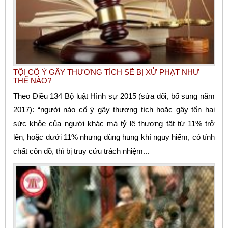
TỘI CỐ Ý GÂY THƯƠNG TÍCH SẼ BỊ XỬ PHẠT NHƯ
THẾ NÀO?
Theo Điều 134 Bộ luật Hình sự 2015 (sửa đổi, bổ sung năm
2017): “người nào cố ý gây thương tích hoặc gây tổn hại
sức khỏe của người khác mà tỷ lệ thương tật từ 11% trở
lên, hoặc dưới 11% nhưng dùng hung khí nguy hiểm, có tính
chất côn đồ, thì bị truy cứu trách nhiệm...