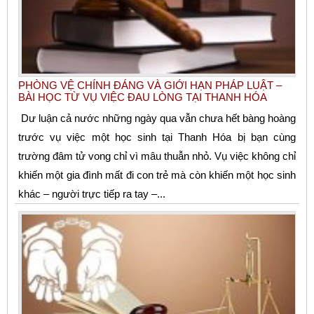
PHÒNG VỆ CHÍNH ĐÁNG VÀ GIỚI HẠN PHÁP LUẬT –
BÀI HỌC TỪ VỤ VIỆC ĐAU LÒNG TẠI THANH HÓA
Dư luận cả nước những ngày qua vẫn chưa hết bàng hoàng
trước vụ việc một học sinh tại Thanh Hóa bị bạn cùng
trường đâm tử vong chỉ vì mâu thuẫn nhỏ. Vụ việc không chỉ
khiến một gia đình mất đi con trẻ mà còn khiến một học sinh
khác – người trực tiếp ra tay –...