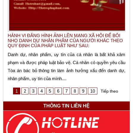
HÀNH VI ĐĂNG HÌNH ẢNH LÊN MẠNG XÃ HỘI ĐỂ BÔI
NHỌ DANH DỰ NHÂN PHẨM CỦA NGƯỜI KHÁC THEO
QUY ĐỊNH CỦA PHÁP LUẬT NHƯ SAU:
Danh dự, nhân phẩm, uy tín của cá nhân là bất khả xâm
phạm và được pháp luật bảo vệ. Cá nhân có quyền yêu cầu
Tòa án bác bỏ thông tin làm ảnh hưởng xấu đến danh dự,
nhân phẩm, uy tín của mình....
1
2
3
4
5
6
7
8
9
10
Tiếp theo
THÔNG TIN LIÊN HỆ