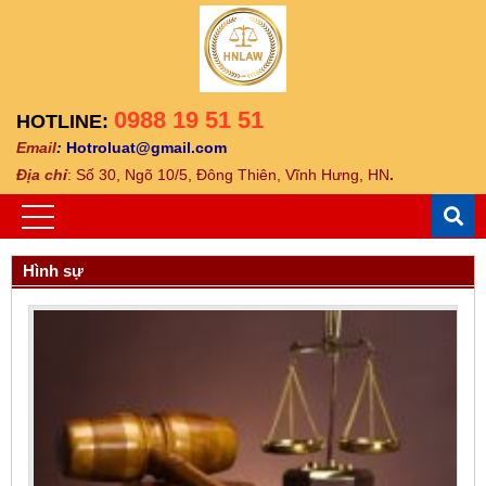
0988 19 51 51
HOTLINE:
Email
:
Hotroluat@gmail.com
Địa ch
ỉ
: Số 30, Ngõ 10/5, Đông Thiên, Vĩnh Hưng, HN
.
Hình sự