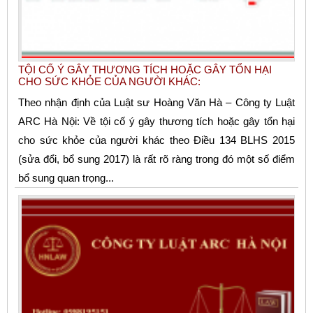
TỘI CỐ Ý GÂY THƯƠNG TÍCH HOẶC GÂY TỔN HẠI
CHO SỨC KHỎE CỦA NGƯỜI KHÁC:
Theo nhận định của Luật sư Hoàng Văn Hà – Công ty Luật
ARC Hà Nội: Về tội cố ý gây thương tích hoặc gây tổn hại
cho sức khỏe của người khác theo Điều 134 BLHS 2015
(sửa đổi, bổ sung 2017) là rất rõ ràng trong đó một số điểm
bổ sung quan trọng...