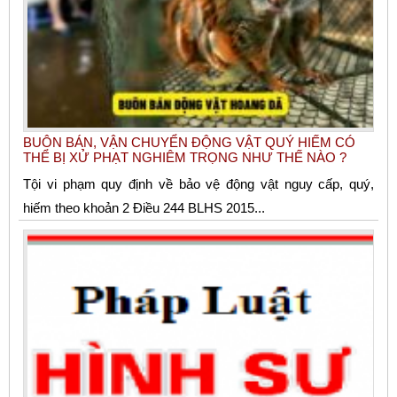
BUÔN BÁN, VẬN CHUYỂN ĐỘNG VẬT QUÝ HIẾM CÓ
THỂ BỊ XỬ PHẠT NGHIÊM TRỌNG NHƯ THẾ NÀO ?
Tội vi phạm quy định về bảo vệ động vật nguy cấp, quý,
hiếm theo khoản 2 Điều 244 BLHS 2015...