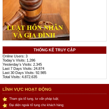
THỐNG KÊ TRUY CẬP
Online Users:
3
Today's Visits:
1.286
Yesterday's Visits:
2.345
Last 7 Days Visits:
24.874
Last 30 Days Visits:
92.985
Total Visits:
4.872.635
LĨNH VỰC HOẠT ĐỘNG
Tham gia tố tụng, tư vấn pháp luật;
Đại diện ngoài tố tụng cho khách hàng;