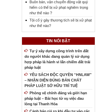
Buôn bán, vận chuyển động vật quý
hiếm có thể bị xử phạt nghiêm trọng
như thế nào ?
Tội cố ý gây thương tích sẽ bị xử phạt
như thế nào?
TIN NỔI BẬT
Tự ý xây dựng công trình trên đất
do người khác đang quản lý sử dụng
hợp pháp là hành vi lấn chiếm đất trái
pháp luật
YÊU SÁCH ĐỘC QUYỀN “HNLAW”
– NHẬN DIỆN ĐÚNG BẢN CHẤT
PHÁP LUẬT SỞ HỮU TRÍ TUỆ
Phòng vệ chính đáng và giới hạn
pháp luật – Bài học từ vụ việc đau
lòng tại Thanh Hóa
Cảnh báo rủi ro khi đầu tư vào các