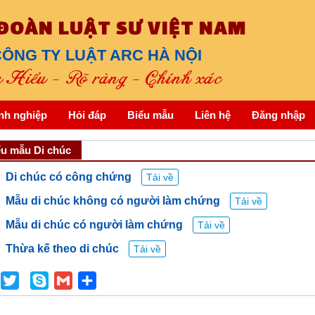
 ĐOÀN LUẬT SƯ VIỆT NAM
ÔNG TY LUẬT ARC HÀ NỘI
Hiểu - Rõ ràng - Chính xác
nh nghiệp
Hỏi đáp
Biểu mẫu
Liên hệ
Đăng nhập
ểu mẫu Di chúc
Di chúc có công chứng
Tải về
Mẫu di chúc không có người làm chứng
Tải về
Mẫu di chúc có người làm chứng
Tải về
Thừa kế theo di chúc
Tải về
Facebook
Twitter
Skype
Gmail
Share