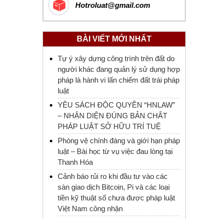
Hotroluat@gmail.com
BÀI VIẾT MỚI NHẤT
Tự ý xây dựng công trình trên đất do
người khác đang quản lý sử dụng hợp
pháp là hành vi lấn chiếm đất trái pháp
luật
YÊU SÁCH ĐỘC QUYỀN “HNLAW”
– NHẬN DIỆN ĐÚNG BẢN CHẤT
PHÁP LUẬT SỞ HỮU TRÍ TUỆ
Phòng vệ chính đáng và giới hạn pháp
luật – Bài học từ vụ việc đau lòng tại
Thanh Hóa
Cảnh báo rủi ro khi đầu tư vào các
sàn giao dịch Bitcoin, Pi và các loại
tiền kỹ thuật số chưa được pháp luật
Việt Nam công nhận