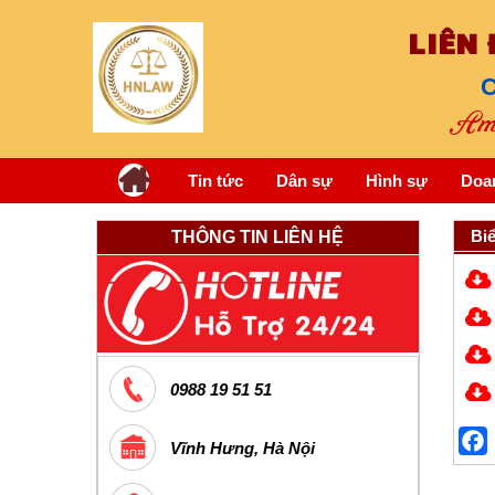
LIÊN
C
Am 
Tin tức
Dân sự
Hình sự
Doa
Bi
THÔNG TIN LIÊN HỆ
0988 19 51 51
Vĩnh Hưng, Hà Nội