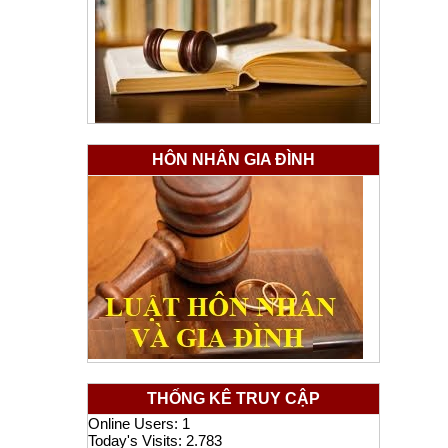
HÔN NHÂN GIA ĐÌNH
THỐNG KÊ TRUY CẬP
Online Users:
1
Today's Visits:
2.783