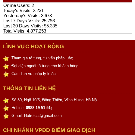
Online Users:
2
Today's Visits:
2.231
Yesterday's Visits:
3.673
Last 7 Days Visits:
25.793
Last 30 Days Visits:
95.335
Total Visits:
4.877.253
LĨNH VỰC HOẠT ĐỘNG
Tham gia tố tụng, tư vấn pháp luật;
Đại diện ngoài tố tụng cho khách hàng;
Các dịch vụ pháp lý khác…
THÔNG TIN LIÊN HỆ
Số 30, Ngõ 10/5, Đông Thiên, Vĩnh Hưng, Hà Nội
.
Hotline:
0988 19 51 51;
Gmail: Hotroluat@gmail.com
CHI NHÁNH VPĐD ĐIỂM GIAO DỊCH