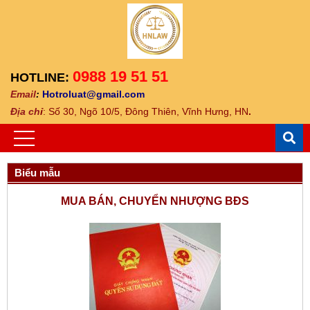
0988 19 51 51
HOTLINE:
Email
:
Hotroluat@gmail.com
Địa ch
ỉ
: Số 30, Ngõ 10/5, Đông Thiên, Vĩnh Hưng, HN
.
Biểu mẫu
MUA BÁN, CHUYỂN NHƯỢNG BĐS