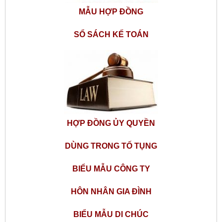
MẪU HỢP ĐỒNG
SỔ SÁCH KẾ TOÁN
HỢP ĐỒNG ỦY QUYỀN
DÙNG TRONG TỐ TỤNG
BIỂU MẪU CÔNG TY
HÔN NHÂN GIA ĐÌNH
BIỂU MẪU DI CHÚC