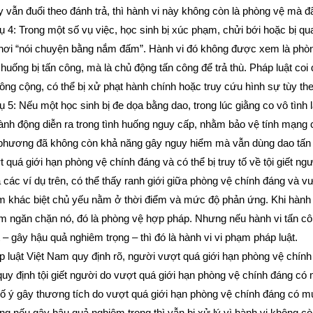
 vẫn đuổi theo đánh trả, thì hành vi này không còn là phòng vệ mà đã
ụ 4: Trong một số vụ việc, học sinh bị xúc phạm, chửi bới hoặc bị qu
 nơi “nói chuyện bằng nắm đấm”. Hành vi đó không được xem là phòng
 huống bị tấn công, mà là chủ động tấn công để trả thù. Pháp luật coi 
ông cộng, có thể bị xử phạt hành chính hoặc truy cứu hình sự tùy th
ụ 5: Nếu một học sinh bị đe dọa bằng dao, trong lúc giằng co vô tình
hành động diễn ra trong tình huống nguy cấp, nhằm bảo vệ tính mạng
phương đã không còn khả năng gây nguy hiểm mà vẫn dùng dao tấn cô
 quá giới hạn phòng vệ chính đáng và có thể bị truy tố về tội giết ngư
các ví dụ trên, có thể thấy ranh giới giữa phòng vệ chính đáng và 
 khác biệt chủ yếu nằm ở thời điểm và mức độ phản ứng. Khi hành v
m ngăn chặn nó, đó là phòng vệ hợp pháp. Nhưng nếu hành vi tấn 
t – gây hậu quả nghiêm trọng – thì đó là hành vi vi phạm pháp luật.
 luật Việt Nam quy định rõ, người vượt quá giới hạn phòng vệ chính 
uy định tội giết người do vượt quá giới hạn phòng vệ chính đáng có 
cố ý gây thương tích do vượt quá giới hạn phòng vệ chính đáng có m
g nếu gây hậu quả nghiêm trọng thì vẫn bị xử lý vì hành vi không còn