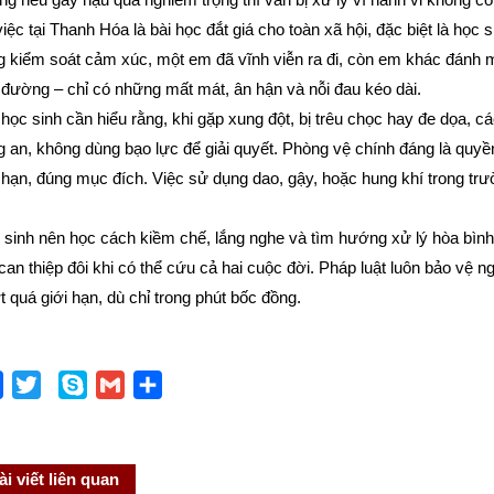
iệc tại Thanh Hóa là bài học đắt giá cho toàn xã hội, đặc biệt là học s
 kiểm soát cảm xúc, một em đã vĩnh viễn ra đi, còn em khác đánh mấ
đường – chỉ có những mất mát, ân hận và nỗi đau kéo dài.
học sinh cần hiểu rằng, khi gặp xung đột, bị trêu chọc hay đe dọa, c
 an, không dùng bạo lực để giải quyết. Phòng vệ chính đáng là quy
 hạn, đúng mục đích. Việc sử dụng dao, gậy, hoặc hung khí trong tr
sinh nên học cách kiềm chế, lắng nghe và tìm hướng xử lý hòa bình. 
can thiệp đôi khi có thể cứu cả hai cuộc đời. Pháp luật luôn bảo vệ n
 quá giới hạn, dù chỉ trong phút bốc đồng.
Facebook
Twitter
Skype
Gmail
Share
ài viết liên quan