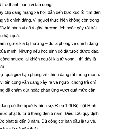
 trở thành hành vi tấn công.
ay clip đăng mạng xã hội, dẫn đến bức xúc rồi tìm đến
 vệ chính đáng, vì người thực hiện không còn trong
đây là hành vi cố ý gây thương tích hoặc gây rối trật
eo hậu quả.
 làm người kia bị thương – đó là phòng vệ chính đáng
 của mình. Nhưng nếu học sinh đó đã tước được dao,
ng ngược lại khiến người kia tử vong – thì đây là
ời.
vượt quá giới hạn phòng vệ chính đáng rất mong manh.
i tấn công vẫn đang xảy ra và người chống trả chỉ
công đã chấm dứt hoặc phản ứng vượt quá mức cần
đáng có thể bị xử lý hình sự. Điều 126 Bộ luật Hình
mức phạt tù từ 6 tháng đến 5 năm; Điều 136 quy định
ức phạt tù đến 3 năm. Dù động cơ ban đầu là tự vệ,
 hợp lý và cần thiết.