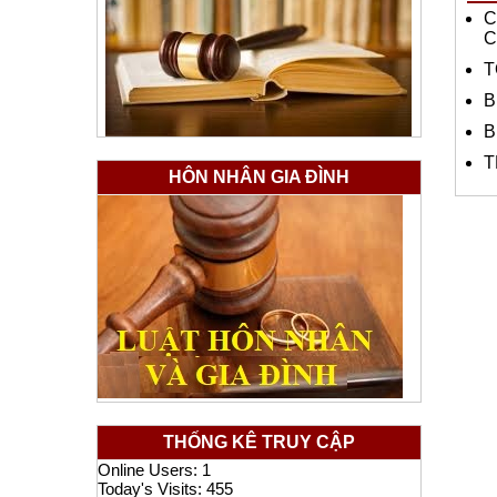
C
C
T
B
B
T
HÔN NHÂN GIA ĐÌNH
THỐNG KÊ TRUY CẬP
Online Users:
1
Today's Visits:
455