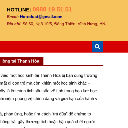
0988 19 51 51
HOTLINE:
Email
:
Hotroluat@gmail.com
Địa ch
ỉ
: Số 30, Ngõ 10/5, Đông Thiên, Vĩnh Hưng, HN
.
u lòng tại Thanh Hóa
ệc một học sinh tại Thanh Hóa bị bạn cùng trường
 mất đi con trẻ mà còn khiến một học sinh khác –
Đây là lời cảnh tỉnh sâu sắc về tình trạng bạo lực học
 khái niệm phòng vệ chính đáng và giới hạn của hành vi
ả, phản ứng, hoặc tìm cách “trả đũa” để chứng tỏ
chống trả, gây thương tích hoặc hậu quả chết người