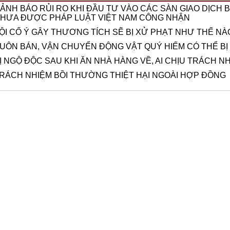
ẢNH BÁO RỦI RO KHI ĐẦU TƯ VÀO CÁC SÀN GIAO DỊCH BI
HƯA ĐƯỢC PHÁP LUẬT VIỆT NAM CÔNG NHẬN
ỘI CỐ Ý GÂY THƯƠNG TÍCH SẼ BỊ XỬ PHẠT NHƯ THẾ NÀ
UÔN BÁN, VẬN CHUYỂN ĐỘNG VẬT QUÝ HIẾM CÓ THỂ BỊ
Ị NGỘ ĐỘC SAU KHI ĂN NHÀ HÀNG VỀ, AI CHỊU TRÁCH N
RÁCH NHIỆM BỒI THƯỜNG THIỆT HẠI NGOÀI HỢP ĐỒNG