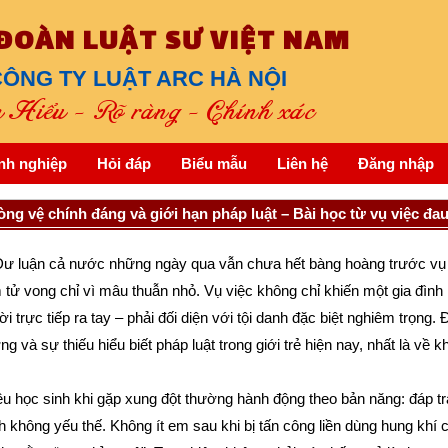
 ĐOÀN LUẬT SƯ VIỆT NAM
ÔNG TY LUẬT ARC HÀ NỘI
Hiểu - Rõ ràng - Chính xác
nh nghiệp
Hỏi đáp
Biểu mẫu
Liên hệ
Đăng nhập
ng vệ chính đáng và giới hạn pháp luật – Bài học từ vụ việc đa
luận cả nước những ngày qua vẫn chưa hết bàng hoàng trước vụ vi
tử vong chỉ vì mâu thuẫn nhỏ. Vụ việc không chỉ khiến một gia đình
i trực tiếp ra tay – phải đối diện với tội danh đặc biệt nghiêm trọng. 
g và sự thiếu hiểu biết pháp luật trong giới trẻ hiện nay, nhất là về
u học sinh khi gặp xung đột thường hành động theo bản năng: đáp tr
 không yếu thế. Không ít em sau khi bị tấn công liền dùng hung khí 