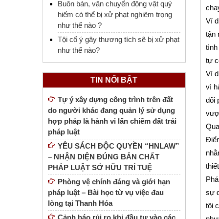
Buôn bán, vận chuyển động vật quý
chạy
hiếm có thể bị xử phạt nghiêm trọng
Ví d
như thế nào ?
tận
Tội cố ý gây thương tích sẽ bị xử phạt
tình
như thế nào?
tự c
Ví d
TIN NỔI BẬT
vì 
Tự ý xây dựng công trình trên đất
đối 
do người khác đang quản lý sử dụng
vượt
hợp pháp là hành vi lấn chiếm đất trái
Qua 
pháp luật
Điểm
YÊU SÁCH ĐỘC QUYỀN “HNLAW”
nhằ
– NHẬN DIỆN ĐÚNG BẢN CHẤT
thiế
PHÁP LUẬT SỞ HỮU TRÍ TUỆ
Pháp
Phòng vệ chính đáng và giới hạn
pháp luật – Bài học từ vụ việc đau
sự q
lòng tại Thanh Hóa
tội 
Cảnh báo rủi ro khi đầu tư vào các
nhưn