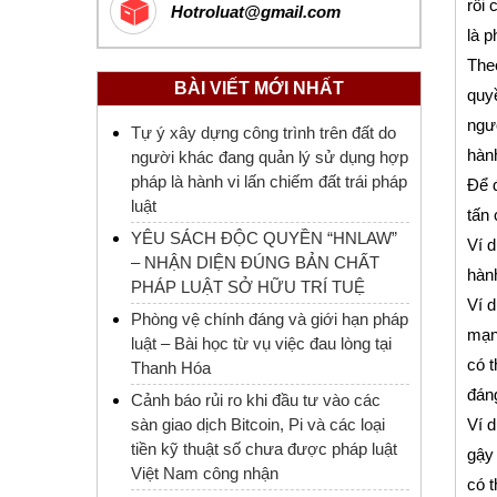
rồi 
Hotroluat@gmail.com
là p
Theo
BÀI VIẾT MỚI NHẤT
quyề
ngườ
Tự ý xây dựng công trình trên đất do
hành
người khác đang quản lý sử dụng hợp
pháp là hành vi lấn chiếm đất trái pháp
Để đ
luật
tấn 
YÊU SÁCH ĐỘC QUYỀN “HNLAW”
Ví d
– NHẬN DIỆN ĐÚNG BẢN CHẤT
hành
PHÁP LUẬT SỞ HỮU TRÍ TUỆ
Ví d
Phòng vệ chính đáng và giới hạn pháp
mạnh
luật – Bài học từ vụ việc đau lòng tại
có t
Thanh Hóa
đán
Cảnh báo rủi ro khi đầu tư vào các
sàn giao dịch Bitcoin, Pi và các loại
Ví 
tiền kỹ thuật số chưa được pháp luật
gậy 
Việt Nam công nhận
có t