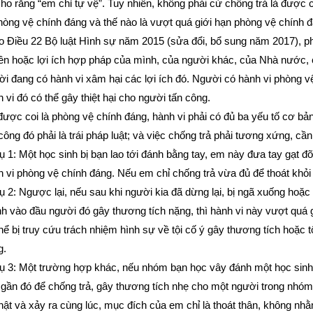
cho rằng “em chỉ tự vệ”. Tuy nhiên, không phải cứ chống trả là được co
hòng vệ chính đáng và thế nào là vượt quá giới hạn phòng vệ chính đ
 Điều 22 Bộ luật Hình sự năm 2015 (sửa đổi, bổ sung năm 2017), ph
n hoặc lợi ích hợp pháp của mình, của người khác, của Nhà nước, c
i đang có hành vi xâm hại các lợi ích đó. Người có hành vi phòng v
 vi đó có thể gây thiệt hại cho người tấn công.
ược coi là phòng vệ chính đáng, hành vi phải có đủ ba yếu tố cơ bản:
công đó phải là trái pháp luật; và việc chống trả phải tương xứng, cần 
ụ 1: Một học sinh bị bạn lao tới đánh bằng tay, em này đưa tay gạt đ
 vi phòng vệ chính đáng. Nếu em chỉ chống trả vừa đủ để thoát khỏi
ụ 2: Ngược lại, nếu sau khi người kia đã dừng lại, bị ngã xuống hoặ
 vào đầu người đó gây thương tích nặng, thì hành vi này vượt quá g
hể bị truy cứu trách nhiệm hình sự về tội cố ý gây thương tích hoặc 
g.
dụ 3: Một trường hợp khác, nếu nhóm bạn học vây đánh một học sinh
gần đó để chống trả, gây thương tích nhẹ cho một người trong nhóm 
hật và xảy ra cùng lúc, mục đích của em chỉ là thoát thân, không 