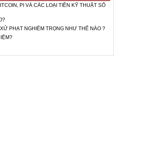
TCOIN, PI VÀ CÁC LOẠI TIỀN KỸ THUẬT SỐ
O?
 XỬ PHẠT NGHIÊM TRỌNG NHƯ THẾ NÀO ?
HIỆM?