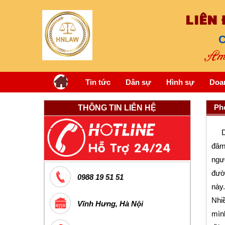
LIÊN
C
Am 
Tin tức
Dân sự
Hình sự
Doa
Phò
THÔNG TIN LIÊN HỆ
Dư 
đâm 
ngườ
đườn
0988 19 51 51
này.
Nhiề
Vĩnh Hưng, Hà Nội
mình