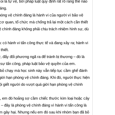
i là tự vệ, bởi pháp luật quy định rất rõ ràng thế nào
áng.
òng vệ chính đáng là hành vi của người vì bảo vệ
ơ quan, tổ chức mà chống trả lại một cách cần thiết
ệ chính đáng không phải chịu trách nhiệm hình sự, dù
 có hành vi tấn công thực tế và đang xảy ra; hành vi
thiết.
ỡ, đẩy đối phương ngã ra để tránh bị thương – đó là
 sự tấn công, pháp luật bảo vệ quyền của em.
c bỏ chạy mà học sinh này vẫn tiếp tục cầm ghế đánh
iới hạn phòng vệ chính đáng. Khi đó, người thực hiện
tội giết người do vượt quá giới hạn phòng vệ chính
, em đó hoảng sợ cầm chiếc thước kim loại hoặc cây
– đây là phòng vệ chính đáng vì hành vi tấn công là
nhằm gây hại. Nhưng nếu em đó sau khi nhóm bạn đã bỏ