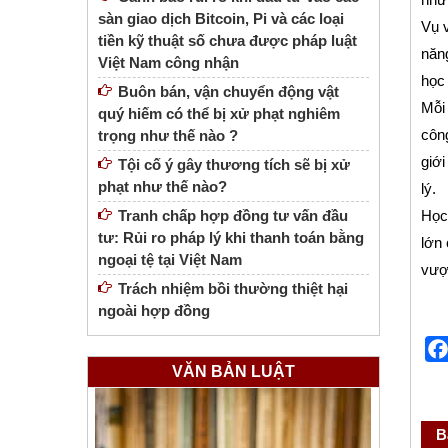
sàn giao dịch Bitcoin, Pi và các loại
Vụ v
tiền kỹ thuật số chưa được pháp luật
năng
Việt Nam công nhận
học 
Buôn bán, vận chuyển động vật
Mỗi 
quý hiếm có thể bị xử phạt nghiêm
công
trọng như thế nào ?
giới
Tội cố ý gây thương tích sẽ bị xử
phạt như thế nào?
lý.
Tranh chấp hợp đồng tư vấn đầu
Học 
tư: Rủi ro pháp lý khi thanh toán bằng
lớn 
ngoại tệ tại Việt Nam
vượt
Trách nhiệm bồi thường thiệt hại
ngoài hợp đồng
VĂN BẢN LUẬT
B