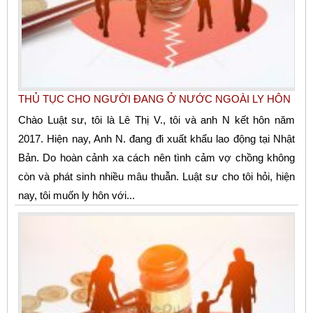
THỦ TỤC CHO NGƯỜI ĐANG Ở NƯỚC NGOÀI LY HÔN
Chào Luật sư, tôi là Lê Thị V., tôi và anh N kết hôn năm
2017. Hiện nay, Anh N. đang đi xuất khẩu lao động tại Nhật
Bản. Do hoàn cảnh xa cách nên tình cảm vợ chồng không
còn và phát sinh nhiều mâu thuẫn. Luật sư cho tôi hỏi, hiện
nay, tôi muốn ly hôn với...