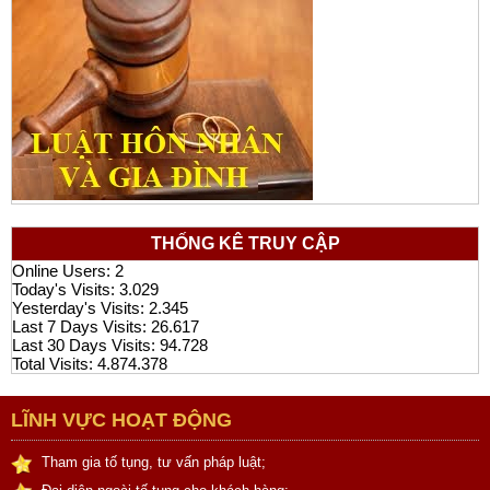
THỐNG KÊ TRUY CẬP
Online Users:
2
Today's Visits:
3.029
Yesterday's Visits:
2.345
Last 7 Days Visits:
26.617
Last 30 Days Visits:
94.728
Total Visits:
4.874.378
LĨNH VỰC HOẠT ĐỘNG
Tham gia tố tụng, tư vấn pháp luật;