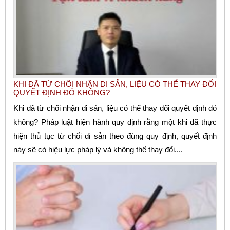
KHI ĐÃ TỪ CHỐI NHẬN DI SẢN, LIỆU CÓ THỂ THAY ĐỔI
QUYẾT ĐỊNH ĐÓ KHÔNG?
Khi đã từ chối nhận di sản, liệu có thể thay đổi quyết định đó
không? Pháp luật hiện hành quy định rằng một khi đã thực
hiện thủ tục từ chối di sản theo đúng quy định, quyết định
này sẽ có hiệu lực pháp lý và không thể thay đổi....