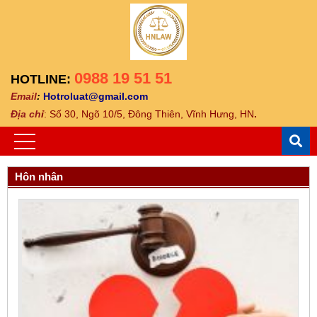
0988 19 51 51
HOTLINE:
Email
:
Hotroluat@gmail.com
Địa ch
ỉ
: Số 30, Ngõ 10/5, Đông Thiên, Vĩnh Hưng, HN
.
Hôn nhân