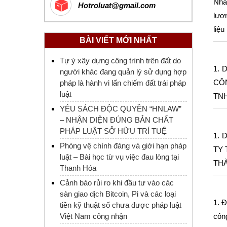
Nhằ
Hotroluat@gmail.com
lươn
liệu
BÀI VIẾT MỚI NHẤT
Tự ý xây dựng công trình trên đất do
1. 
người khác đang quản lý sử dụng hợp
CÔN
pháp là hành vi lấn chiếm đất trái pháp
luật
TNH
YÊU SÁCH ĐỘC QUYỀN “HNLAW”
– NHẬN DIỆN ĐÚNG BẢN CHẤT
PHÁP LUẬT SỞ HỮU TRÍ TUỆ
1. 
Phòng vệ chính đáng và giới hạn pháp
TY 
luật – Bài học từ vụ việc đau lòng tại
THÀ
Thanh Hóa
Cảnh báo rủi ro khi đầu tư vào các
sàn giao dịch Bitcoin, Pi và các loại
1. 
tiền kỹ thuật số chưa được pháp luật
Việt Nam công nhận
công