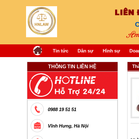
LIÊN
C
Am 
Tin tức
Dân sự
Hình sự
Doa
Thà
THÔNG TIN LIÊN HỆ
0988 19 51 51
Vĩnh Hưng, Hà Nội