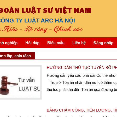
 ĐOÀN LUẬT SƯ VIỆT NAM
ÔNG TY LUẬT ARC HÀ NỘI
Hiểu - Rõ ràng - Chính xác
nh nghiệp
Hỏi đáp
Biểu mẫu
Liên hệ
Đăng nhập
nh lập, chia tách
HƯỚNG DẪN THỦ TỤC TUYÊN BỐ P
Hướng dẫn yêu cầu phá sảnCụ thể như s
Trụ sở Tòa án nhân dân nơi có thẩm qu
thủ tục phá sản đến Tòa án qua đường bưu
BẢNG CHẤM CÔNG, TIỀN LƯƠNG, TI