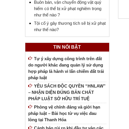
Buôn bán, vận chuyển động vật quý
hiếm có thể bị xử phạt nghiêm trọng
như thế nào ?
Tội cố ý gây thương tích sẽ bị xử phạt
như thế nào?
TIN NỔI BẬT
Tự ý xây dựng công trình trên đất
do người khác đang quản lý sử dụng
hợp pháp là hành vi lấn chiếm đất trái
pháp luật
YÊU SÁCH ĐỘC QUYỀN “HNLAW”
– NHẬN DIỆN ĐÚNG BẢN CHẤT
PHÁP LUẬT SỞ HỮU TRÍ TUỆ
Phòng vệ chính đáng và giới hạn
pháp luật – Bài học từ vụ việc đau
lòng tại Thanh Hóa
Cảnh báo rủi ro khi đầu tư vào các