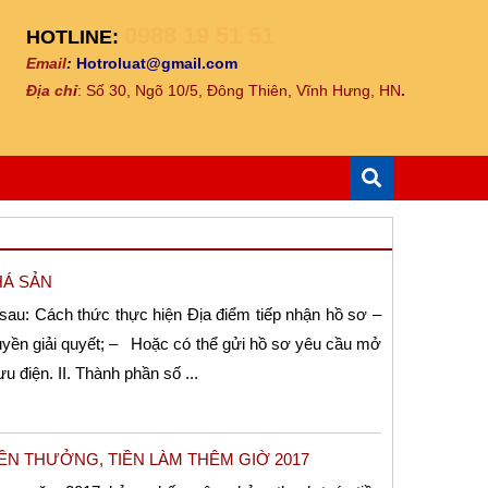
0988 19 51 51
HOTLINE:
Email
:
Hotroluat@gmail.com
Địa ch
ỉ
: Số 30, Ngõ 10/5, Đông Thiên, Vĩnh Hưng, HN
.
HÁ SẢN
au: Cách thức thực hiện Địa điểm tiếp nhận hồ sơ –
yền giải quyết; – Hoặc có thể gửi hồ sơ yêu cầu mở
 điện. II. Thành phần số ...
ỀN THƯỞNG, TIỀN LÀM THÊM GIỜ 2017