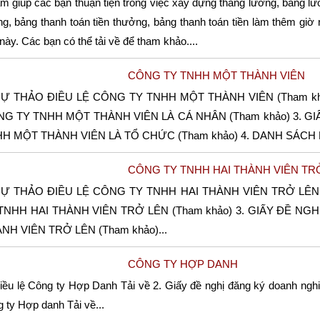
m giúp các bạn thuận tiện trong việc xây dựng thang lương, bảng l
g, bảng thanh toán tiền thưởng, bảng thanh toán tiền làm thêm giờ 
 này. Các bạn có thể tải về để tham khảo....
CÔNG TY TNHH MỘT THÀNH VIÊN
DỰ THẢO ĐIỀU LỆ CÔNG TY TNHH MỘT THÀNH VIÊN (Tham k
G TY TNHH MỘT THÀNH VIÊN LÀ CÁ NHÂN (Tham khảo) 3. 
H MỘT THÀNH VIÊN LÀ TỔ CHỨC (Tham khảo) 4. DANH SÁCH N
CÔNG TY TNHH HAI THÀNH VIÊN TR
DỰ THẢO ĐIỀU LỆ CÔNG TY TNHH HAI THÀNH VIÊN TRỞ LÊN
TNHH HAI THÀNH VIÊN TRỞ LÊN (Tham khảo) 3. GIẤY ĐỀ N
NH VIÊN TRỞ LÊN (Tham khảo)...
CÔNG TY HỢP DANH
Điều lệ Công ty Hợp Danh Tải về 2. Giấy đề nghị đăng ký doanh ng
 ty Hợp danh Tải về...