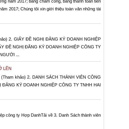
ương năm 2017; bảng chấm công, bảng thanh toán tiền
năm 2017; Chúng tôi xin giới thiệu toàn văn những tài
hảo) 2. GIẤY ĐỀ NGHỊ ĐĂNG KÝ DOANH NGHIỆP
GIẤY ĐỀ NGHỊ ĐĂNG KÝ DOANH NGHIỆP CÔNG TY
GƯỜI ...
Ở LÊN
 (Tham khảo) 2. DANH SÁCH THÀNH VIÊN CÔNG
GHỊ ĐĂNG KÝ DOANH NGHIỆP CÔNG TY TNHH HAI
hiệp công ty Hợp DanhTải về 3. Danh Sách thành viên