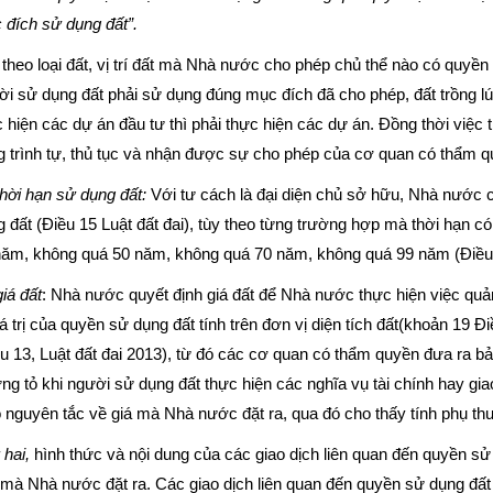
 đích sử dụng đất”.
theo loại đất, vị trí đất mà Nhà nước cho phép chủ thể nào có quyền
i sử dụng đất phải sử dụng đúng mục đích đã cho phép, đất trồng lúa th
 hiện các dự án đầu tư thì phải thực hiện các dự án. Đồng thời việc 
 trình tự, thủ tục và nhận được sự cho phép của cơ quan có thẩm qu
hời hạn sử dụng đất:
Với tư cách là đại diện chủ sở hữu, Nhà nước 
 đất (Điều 15 Luật đất đai), tùy theo từng trường hợp mà thời hạn có
năm, không quá 50 năm, không quá 70 năm, không quá 99 năm (Điều 1
iá đất
: Nhà nước quyết định giá đất để Nhà nước thực hiện việc quản 
iá trị của quyền sử dụng đất tính trên đơn vị diện tích đất(khoản 19 
u 13, Luật đất đai 2013), từ đó các cơ quan có thẩm quyền đưa ra bảng
g tỏ khi người sử dụng đất thực hiện các nghĩa vụ tài chính hay gia
 nguyên tắc về giá mà Nhà nước đặt ra, qua đó cho thấy tính phụ thu
hai,
hình thức và nội dung của các giao dịch liên quan đến quyền sử
 mà Nhà nước đặt ra. Các giao dịch liên quan đến quyền sử dụng đấ