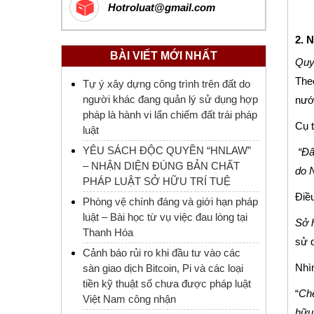
Hotroluat@gmail.com
2. 
BÀI VIẾT MỚI NHẤT
Quy
Theo
Tự ý xây dựng công trình trên đất do
người khác đang quản lý sử dụng hợp
nước
pháp là hành vi lấn chiếm đất trái pháp
Cụ t
luật
YÊU SÁCH ĐỘC QUYỀN “HNLAW”
“Đấ
– NHẬN DIỆN ĐÚNG BẢN CHẤT
do N
PHÁP LUẬT SỞ HỮU TRÍ TUỆ
Điều
Phòng vệ chính đáng và giới hạn pháp
luật – Bài học từ vụ việc đau lòng tại
Sở h
Thanh Hóa
sử 
Cảnh báo rủi ro khi đầu tư vào các
Nhìn
sàn giao dịch Bitcoin, Pi và các loại
tiền kỹ thuật số chưa được pháp luật
“
Chế
Việt Nam công nhận
hữu 