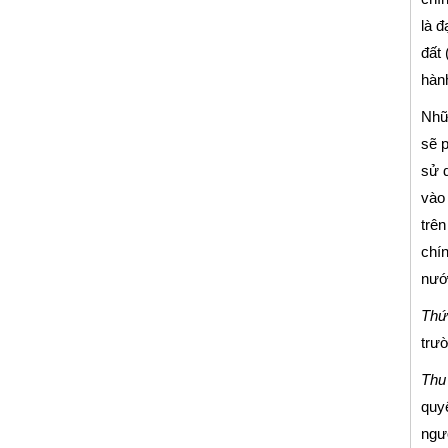
là đ
đất 
hành
Nhữn
sẽ 
sử d
vào 
trên
chín
nước
Thứ
trườ
Thu 
quyế
ngườ