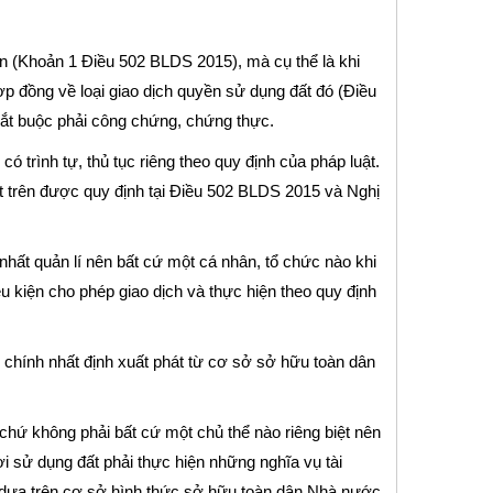
bản (Khoản 1 Điều 502 BLDS 2015), mà cụ thể là khi
hợp đồng về loại giao dịch quyền sử dụng đất đó (Điều
bắt buộc phải công chứng, chứng thực.
 có trình tự, thủ tục riêng theo quy định của pháp luật.
đất trên được quy định tại Điều 502 BLDS 2015 và Nghị
nhất quản lí nên bất cứ một cá nhân, tổ chức nào khi
ều kiện cho phép giao dịch và thực hiện theo quy định
chính nhất định xuất phát từ cơ sở sở hữu toàn dân
 chứ không phải bất cứ một chủ thể nào riêng biệt nên
i sử dụng đất phải thực hiện những nghĩa vụ tài
h dựa trên cơ sở hình thức sở hữu toàn dân Nhà nước