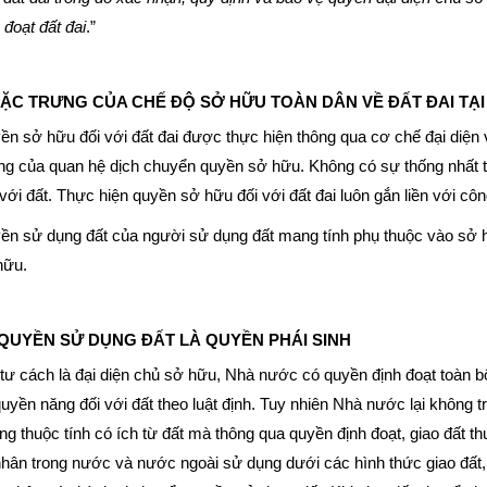
 đoạt đất đai
.”
ĐẶC TRƯNG CỦA CHẾ ĐỘ SỞ HỮU TOÀN DÂN VỀ ĐẤT ĐAI TẠI 
n sở hữu đối với đất đai được thực hiện thông qua cơ chế đại diện v
g của quan hệ dịch chuyển quyền sở hữu. Không có sự thống nhất tro
 với đất. Thực hiện quyền sở hữu đối với đất đai luôn gắn liền với côn
ền sử dụng đất của người sử dụng đất mang tính phụ thuộc vào sở h
hữu.
 QUYỀN SỬ DỤNG ĐẤT LÀ QUYỀN PHÁI SINH
tư cách là đại diện chủ sở hữu, Nhà nước có quyền định đoạt toàn b
uyền năng đối với đất theo luật định. Tuy nhiên Nhà nước lại không t
g thuộc tính có ích từ đất mà thông qua quyền định đoạt, giao đất t
hân trong nước và nước ngoài sử dụng dưới các hình thức giao đất,