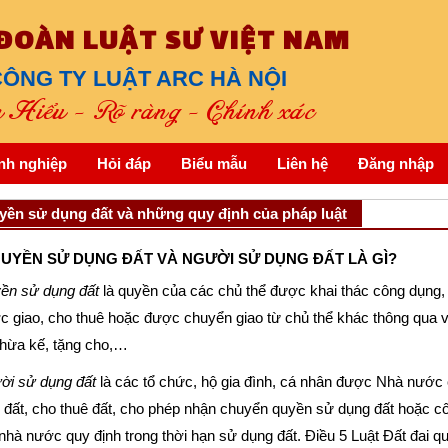
 ĐOÀN LUẬT SƯ VIỆT NAM
ÔNG TY LUẬT ARC HÀ NỘI
Hiểu - Rõ ràng - Chính xác
nh nghiệp
Hỏi đáp
Biểu mẫu
Liên hệ
Đăng nhập
yền sử dụng đất và những quy định của pháp luật
QUYỀN SỬ DỤNG ĐẤT VÀ NGƯỜI SỬ DỤNG ĐẤT LÀ GÌ?
ền sử dụng đất
là quyền của các chủ thể được khai thác công dụng, 
 giao, cho thuê hoặc được chuyển giao từ chủ thể khác thông qua v
 thừa kế, tặng cho,…
ời sử dụng đất
là các tổ chức, hộ gia đình, cá nhân được Nhà nước 
 đất, cho thuê đất, cho phép nhận chuyển quyền sử dụng đất hoặc c
hà nước quy định trong thời hạn sử dụng đất. Điều 5 Luật Đất đai qu