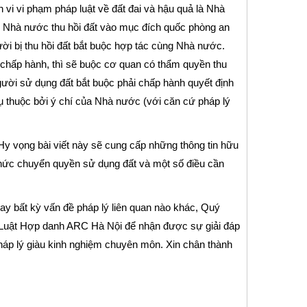
h vi vi phạm pháp luật về đất đai và hậu quả là Nhà
hi Nhà nước thu hồi đất vào mục đích quốc phòng an
gười bị thu hồi đất bắt buộc hợp tác cùng Nhà nước.
 chấp hành, thì sẽ buộc cơ quan có thẩm quyền thu
người sử dụng đất bắt buộc phải chấp hành quyết định
 thuộc bởi ý chí của Nhà nước (với căn cứ pháp lý
Hy vọng bài viết này sẽ cung cấp những thông tin hữu
thức chuyển quyền sử dụng đất và một số điều cần
y bất kỳ vấn đề pháp lý liên quan nào khác, Quý
ty Luật Hợp danh ARC Hà Nội để nhận được sự giải đáp
háp lý giàu kinh nghiệm chuyên môn. Xin chân thành