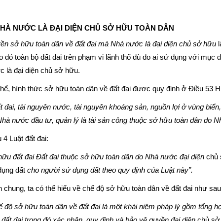
NHÀ NƯỚC LÀ ĐẠI DIỆN CHỦ SỞ HỮU TOÀN DÂN
ền sở hữu toàn dân về đất đai mà Nhà nước là đại diện chủ sở hữu
l
 đó toàn bộ đất đai trên phạm vi lãnh thổ dù do ai sử dụng với mục 
 là đại diện chủ sở hữu.
hể, hình thức sở hữu toàn dân về đất đai được quy định ở Điều 53 
t đai, tài nguyên nước, tài nguyên khoáng sản, nguồn lợi ở vùng biển, 
hà nước đầu tư, quản lý là tài sản công thuộc sở hữu toàn dân do Nh
 4 Luật đất đai:
ữu đất đai Đất đai thuộc sở hữu toàn dân do Nhà nước đại diện
chủ 
dụng đất
cho người sử dụng đất theo quy định của Luật này”.
 chung, ta có thể hiểu về chế độ sở hữu toàn dân về đất đai như sau
 độ sở hữu toàn dân về đất đai là một khái niệm pháp lý gồm tổng h
đất đai trong đó xác nhận, quy định và bảo vệ quyền đại diện
chủ sở