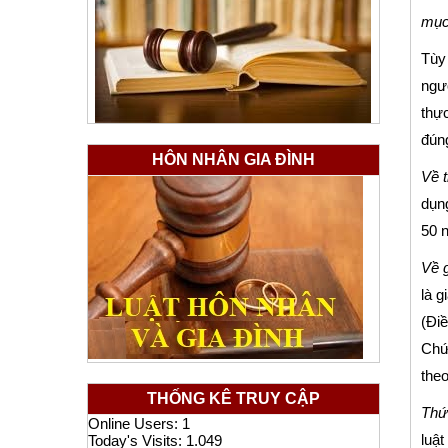
mục
Tùy 
ngườ
thực
đúng
HÔN NHÂN GIA ĐÌNH
Về t
dụng
50 
Về g
là g
(Điề
Chứn
theo
THỐNG KÊ TRUY CẬP
Thứ 
Online Users:
1
luật
Today's Visits:
1.049