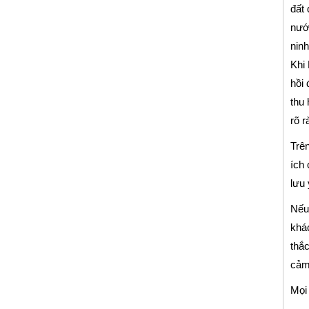
đất 
nước
ninh
Khi 
hồi 
thu 
rõ r
Trên
ích 
lưu 
Nếu
khác
thắc
cảm
Mọi