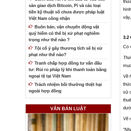
thừa
sàn giao dịch Bitcoin, Pi và các loại
hìn
tiền kỹ thuật số chưa được pháp luật
vậy,
Việt Nam công nhận
Buôn bán, vận chuyển động vật
quý hiếm có thể bị xử phạt nghiêm
3.2
trọng như thế nào ?
Có 4
Tội cố ý gây thương tích sẽ bị xử
phạt như thế nào?
Thứ
Tranh chấp hợp đồng tư vấn đầu
mục 
tư: Rủi ro pháp lý khi thanh toán bằng
ngoại tệ tại Việt Nam
Về 
thức
Trách nhiệm bồi thường thiệt hại
ngoài hợp đồng
sử 
thuê
dưới
VĂN BẢN LUẬT
Về 
“Nh