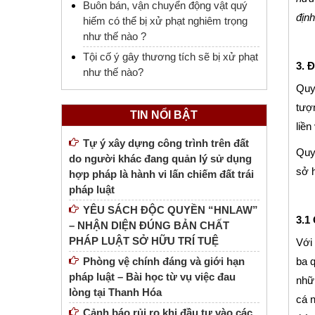
Buôn bán, vận chuyển động vật quý
định
hiếm có thể bị xử phạt nghiêm trọng
như thế nào ?
Tội cố ý gây thương tích sẽ bị xử phạt
3. 
như thế nào?
Quyề
tượn
TIN NỔI BẬT
liền
Tự ý xây dựng công trình trên đất
Quy
do người khác đang quản lý sử dụng
sở 
hợp pháp là hành vi lấn chiếm đất trái
pháp luật
YÊU SÁCH ĐỘC QUYỀN “HNLAW”
3.1
– NHẬN DIỆN ĐÚNG BẢN CHẤT
PHÁP LUẬT SỞ HỮU TRÍ TUỆ
Với 
Phòng vệ chính đáng và giới hạn
ba q
pháp luật – Bài học từ vụ việc đau
nhữn
lòng tại Thanh Hóa
cá n
Cảnh báo rủi ro khi đầu tư vào các