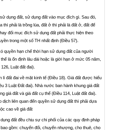
 sử dụng đất, sử dụng đất vào mục đích gì. Sau đó,
ì phải là trồng lúa, đất ở thì phải là đất ở, đất để
thay đổi mục đích sử dụng đất phải thực hiện theo
yền trong một số TH nhất định (Điều 57).
có quyền hạn chế thời hạn sử dụng đất của người
 thể là ổn định lâu dài hoặc là giới hạn ở mức 05 năm,
26, Luật đất đai).
lí đất đai về mặt kinh tế (Điều 18). Giá đất được hiểu
Điều 3 Luật Đất đai). Nhà nước ban hành khung giá đất
 giá đất và giá đất cụ thể (Điều 114, Luật đất đai).
o dịch liên quan đến quyền sử dụng đất thì phải dựa
ộc cao về giá đất
 dụng đất đều chịu sự chi phối của các quy định pháp
t bao gồm: chuyển đổi, chuyển nhượng, cho thuê, cho