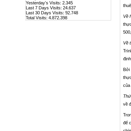
Yesterday's Visits:
2.345
thuê
Last 7 Days Visits:
24.637
Last 30 Days Visits:
92.748
Về 
Total Visits:
4.872.398
thực
500,
Về t
Trìn
địn
Bởi 
thực
của 
Thứ
về đ
Tron
để c
chín