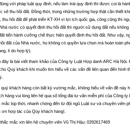
đúng với pháp luật quy định, nếu làm trái quy định thì được coi là hàn
 sẽ thu hồi đất. Đồng thời, trong những trường hợp thật cần thiết k
, thu hồi đất để phát triển KT-XH vì lợi ích quốc gia, công cộng thì n
Nhà nước có quyết định thu hồi đất thì người sử dụng đất nếu không
đất tiến hành cưỡng chế thực hiện quyết định thu hồi đất. Như vậy, 
hồi đất của Nhà nước, họ không có quyền lựa chọn mà hoàn toàn phụ
àng, lí do hợp lý).
 đây là bài viết tham khảo của Công ty Luật Hợp danh ARC Hà Nội. 
cho Quý khách khi muốn tìm hiểu về các vấn đề liên quan đến hình 
ý.
 quý khách hàng còn bất kỳ vướng mắc, không hiểu về vấn đề này ha
h hàng vui lòng liên hệ qua số tổng đài tư vấn miễn phí của Công 
 mắc kịp thời, nhanh chóng đến từ đội ngũ Luật sư và chuyên viên p
 ơn hợp tác của Qúy khách hàng!.
 thắc mắc xin liên hệ chuyên viên Vũ Thị Hậu: 0392617469