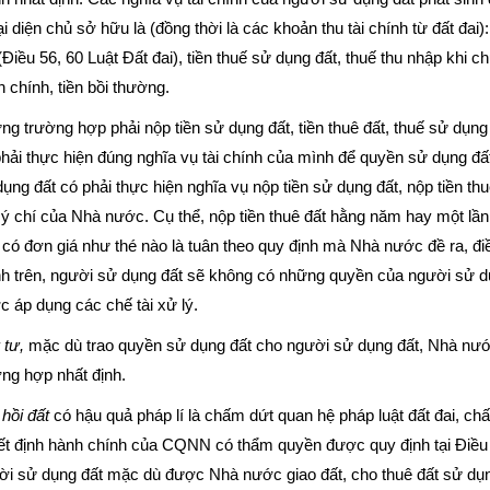
ại diện chủ sở hữu là (đồng thời là các khoản thu tài chính từ đất đai):
(Điều 56, 60 Luật Đất đai), tiền thuế sử dụng đất, thuế thu nhập khi c
 chính, tiền bồi thường.
g trường hợp phải nộp tiền sử dụng đất, tiền thuê đất, thuế sử dụn
phải thực hiện đúng nghĩa vụ tài chính của mình để quyền sử dụng 
ụng đất có phải thực hiện nghĩa vụ nộp tiền sử dụng đất, nộp tiền th
ý chí của Nhà nước. Cụ thể, nộp tiền thuê đất hằng năm hay một lần
 có đơn giá như thé nào là tuân theo quy định mà Nhà nước đề ra, điề
h trên, người sử dụng đất sẽ không có những quyền của người sử dụ
 áp dụng các chế tài xử lý.
 tư,
mặc dù trao quyền sử dụng đất cho người sử dụng đất, Nhà nước
ng hợp nhất định.
hồi đất
có hậu quả pháp lí là chấm dứt quan hệ pháp luật đất đai, c
t định hành chính của CQNN có thẩm quyền được quy định tại Điều 16
i sử dụng đất mặc dù được Nhà nước giao đất, cho thuê đất sử dụng