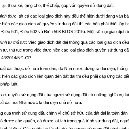
 lại, thừa kế, tặng cho, thế chấp, góp vốn quyền sử dụng đất.
hình thức
, tất cả các loại giao dịch này đều thể hiện dưới dạng văn 
 hiện các giao dịch về quyền sử dụng đất thì các bên phải thiết lập 
 Điều 501, Điều 502 và Điều 503 BLDS 2015). Một số loại giao dịch 
rình tự thủ tục
: Việc giao dịch đất đai thông qua các loại giao dịch đều
h tự, thủ tục trong việc thực hiện các loại giao dịch quyền sử dụng 
h 43/2014/NĐ-CP.
đất đai thuộc sở hữu toàn dân, do Nhà nước đứng ra đại diện, thống 
 hiện các giao dịch liên quan đến đất đai thì đều phải đáp ứng các đi
pháp luật.
 ba,
quyền sử dụng đất của người sử dụng đất có những nghĩa vụ tài 
ất đai mà Nhà nước là đại diện chủ sở hữu.
g quá trình sử dụng đất, chính vì chủ sở hữu của đất đai là toàn dân
ó được các quyền, có được lợi ích trong quá trình sử dụng đất, ngườ
h nhất định. Các nghĩa vụ tài chính của người sử dụng đất phát sin