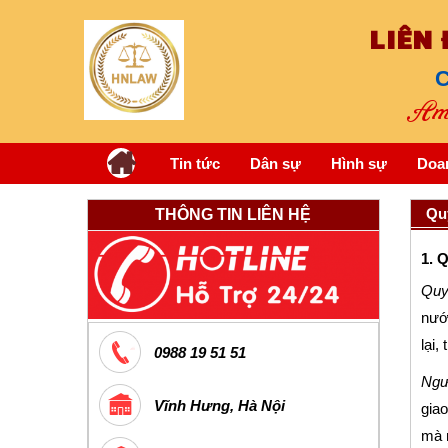
LIÊN
C
Am 
Tin tức
Dân sự
Hình sự
Doa
Qu
THÔNG TIN LIÊN HỆ
1. 
Quy
nước
lại,
0988 19 51 51
Ngư
Vĩnh Hưng, Hà Nội
giao
mà n