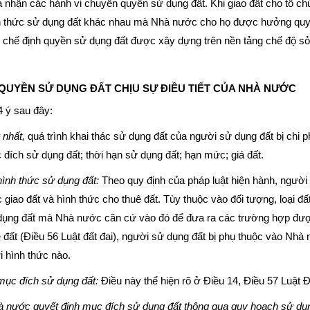
 nhận các hành vi chuyển quyền sử dụng đất. Khi giao đất cho tổ chứ
h thức sử dụng đất khác nhau mà Nhà nước cho họ được hưởng quyề
 chế định quyền sử dụng đất được xây dựng trên nền tảng chế độ sở 
 QUYỀN SỬ DỤNG ĐẤT CHỊU SỰ ĐIỀU TIẾT CỦA NHÀ NƯỚC
 ý sau đây:
 nhất,
quá trình khai thác sử dụng đất của người sử dụng đất bị chi p
đích sử dụng đất; thời hạn sử dụng đất; hạn mức; giá đất.
hình thức sử dụng đất:
Theo quy định của pháp luật hiện hành, người 
 giao đất và hình thức cho thuê đất. Tùy thuộc vào đối tượng, loại 
dụng đất mà Nhà nước căn cứ vào đó để đưa ra các trường hợp được 
 đất (Điều 56 Luật đất đai), người sử dụng đất bị phụ thuộc vào Nh
 hình thức nào.
mục đích sử dụng đất:
Điều này thể hiện rõ ở Điều 14, Điều 57 Luật Đ
à nước quyết định mục đích sử dụng đất thông qua quy hoạch sử dụn