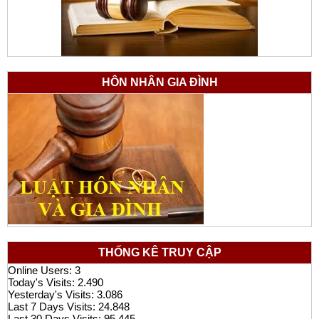
HÔN NHÂN GIA ĐÌNH
THỐNG KÊ TRUY CẬP
Online Users:
3
Today's Visits:
2.490
Yesterday's Visits:
3.086
Last 7 Days Visits:
24.848
Last 30 Days Visits:
95.445