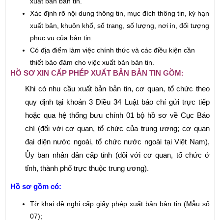
xuất bản bản tin.
Xác định rõ nội dung thông tin, mục đích thông tin, kỳ hạn
xuất bản, khuôn khổ, số trang, số lượng, nơi in, đối tượng
phục vụ của bản tin.
Có địa điểm làm việc chính thức và các điều kiện cần
thiết bảo đảm cho việc xuất bản bản tin.
HỒ SƠ XIN CẤP PHÉP XUẤT BẢN BẢN TIN GỒM:
Khi có nhu cầu xuất bản bản tin, cơ quan, tổ chức theo
quy định tại khoản 3 Điều 34 Luật báo chí gửi trực tiếp
hoặc qua hệ thống bưu chính 01 bộ hồ sơ về Cục Báo
chí (đối với cơ quan, tổ chức của trung ương; cơ quan
đại diện nước ngoài, tổ chức nước ngoài tại Việt Nam),
Ủy ban nhân dân cấp tỉnh (đối với cơ quan, tổ chức ở
tỉnh, thành phố trực thuộc trung ương).
Hồ sơ gồm có:
Tờ khai đề nghị cấp giấy phép xuất bản bản tin (Mẫu số
07);