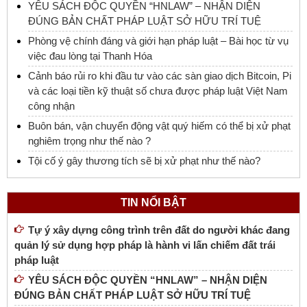
YÊU SÁCH ĐỘC QUYỀN “HNLAW” – NHẬN DIỆN
ĐÚNG BẢN CHẤT PHÁP LUẬT SỞ HỮU TRÍ TUỆ
Phòng vệ chính đáng và giới hạn pháp luật – Bài học từ vụ
việc đau lòng tại Thanh Hóa
Cảnh báo rủi ro khi đầu tư vào các sàn giao dịch Bitcoin, Pi
và các loại tiền kỹ thuật số chưa được pháp luật Việt Nam
công nhận
Buôn bán, vận chuyển động vật quý hiếm có thể bị xử phạt
nghiêm trọng như thế nào ?
Tội cố ý gây thương tích sẽ bị xử phạt như thế nào?
TIN NỔI BẬT
Tự ý xây dựng công trình trên đất do người khác đang
quản lý sử dụng hợp pháp là hành vi lấn chiếm đất trái
pháp luật
YÊU SÁCH ĐỘC QUYỀN “HNLAW” – NHẬN DIỆN
ĐÚNG BẢN CHẤT PHÁP LUẬT SỞ HỮU TRÍ TUỆ