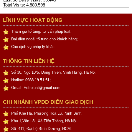
Total Visits:
4.880.598
LĨNH VỰC HOẠT ĐỘNG
Tham gia tố tụng, tư vấn pháp luật;
Đại diện ngoài tố tụng cho khách hàng;
Các dịch vụ pháp lý khác…
THÔNG TIN LIÊN HỆ
Số 30, Ngõ 10/5, Đông Thiên, Vĩnh Hưng, Hà Nội
.
Hotline:
0988 19 51 51;
Gmail: Hotroluat@gmail.com
CHI NHÁNH VPĐD ĐIỂM GIAO DỊCH
Phố Khê Hạ, Phường Hoa Lư, Ninh Bình.
Khu 1,Văn Lôi, Xã Tiến Thắng, Hà Nội.
Số: 411, Đại Lộ Bình Dương, HCM.