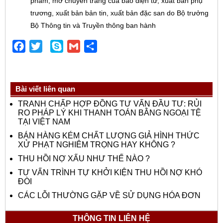
phẩm, mở chuyên trang của báo điện tử, xuất bản phụ
trương, xuất bản bản tin, xuất bản đặc san do Bộ trưởng
Bộ Thông tin và Truyền thông ban hành
Facebook
Twitter
Skype
Gmail
Share
Bài viết liên quan
TRANH CHẤP HỢP ĐỒNG TƯ VẤN ĐẦU TƯ: RỦI
RO PHÁP LÝ KHI THANH TOÁN BẰNG NGOẠI TỆ
TẠI VIỆT NAM
BÁN HÀNG KÉM CHẤT LƯỢNG GIẢ HÌNH THỨC
XỬ PHẠT NGHIÊM TRỌNG HAY KHÔNG ?
THU HỒI NỢ XẤU NHƯ THẾ NÀO ?
TƯ VẤN TRÌNH TỰ KHỞI KIỆN THU HỒI NỢ KHÓ
ĐÒI
CÁC LỖI THƯỜNG GẶP VỀ SỬ DỤNG HÓA ĐƠN
THÔNG TIN LIÊN HỆ