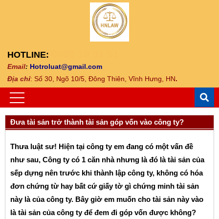
0988 19 51 51
HOTLINE:
Email
:
Hotroluat@gmail.com
Địa ch
ỉ
: Số 30, Ngõ 10/5, Đông Thiên, Vĩnh Hưng, HN
.
Đưa tài sản trở thành tài sản góp vốn vào công ty?
Thưa luật sư! Hiện tại công ty em đang có một vấn đề
như sau, Công ty có 1 căn nhà nhưng là đó là tài sản của
sếp dựng nên trước khi thành lập công ty, không có hóa
đơn chứng từ hay bất cứ giấy tờ gì chứng minh tài sản
này là của công ty. Bây giờ em muốn cho tài sản này vào
là tài sản của công ty để đem đi góp vốn được không?