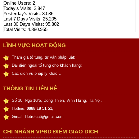
Online Users:
2
Today's Visits:
2.847
Yesterday's Visits:
3.086
Last 7 Days Visits:
25.205
Last 30 Days Visits:
95.802
Total Visits:
4.880.955
LĨNH VỰC HOẠT ĐỘNG
Tham gia tố tụng, tư vấn pháp luật;
Đại diện ngoài tố tụng cho khách hàng;
Các dịch vụ pháp lý khác…
THÔNG TIN LIÊN HỆ
Số 30, Ngõ 10/5, Đông Thiên, Vĩnh Hưng, Hà Nội
.
Hotline:
0988 19 51 51;
Gmail: Hotroluat@gmail.com
CHI NHÁNH VPĐD ĐIỂM GIAO DỊCH