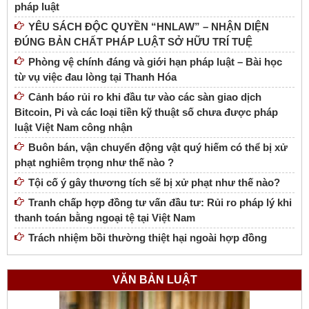
pháp luật
YÊU SÁCH ĐỘC QUYỀN “HNLAW” – NHẬN DIỆN
ĐÚNG BẢN CHẤT PHÁP LUẬT SỞ HỮU TRÍ TUỆ
Phòng vệ chính đáng và giới hạn pháp luật – Bài học
từ vụ việc đau lòng tại Thanh Hóa
Cảnh báo rủi ro khi đầu tư vào các sàn giao dịch
Bitcoin, Pi và các loại tiền kỹ thuật số chưa được pháp
luật Việt Nam công nhận
Buôn bán, vận chuyển động vật quý hiếm có thể bị xử
phạt nghiêm trọng như thế nào ?
Tội cố ý gây thương tích sẽ bị xử phạt như thế nào?
Tranh chấp hợp đồng tư vấn đầu tư: Rủi ro pháp lý khi
thanh toán bằng ngoại tệ tại Việt Nam
Trách nhiệm bồi thường thiệt hại ngoài hợp đồng
VĂN BẢN LUẬT