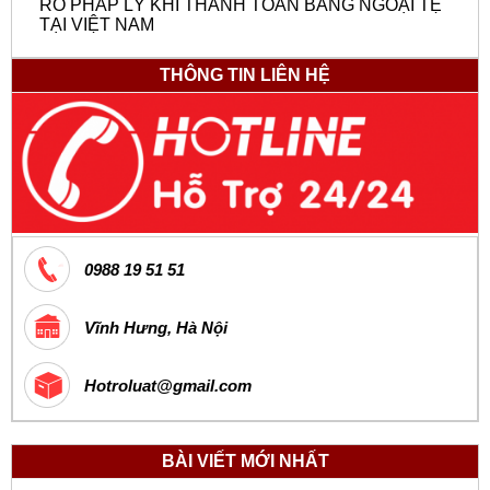
RO PHÁP LÝ KHI THANH TOÁN BẰNG NGOẠI TỆ
TẠI VIỆT NAM
THÔNG TIN LIÊN HỆ
0988 19 51 51
Vĩnh Hưng, Hà Nội
Hotroluat@gmail.com
BÀI VIẾT MỚI NHẤT