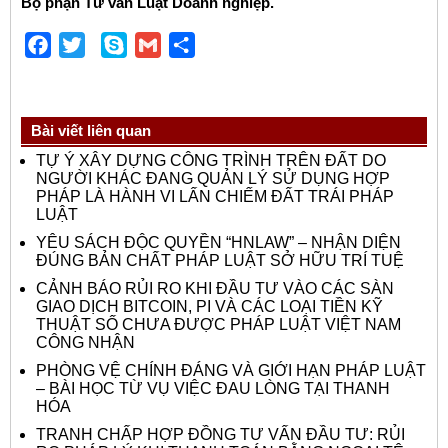
Bộ phận Tư vấn Luật Doanh nghiệp.
Facebook
Twitter
Skype
Gmail
Share
Bài viết liên quan
TỰ Ý XÂY DỰNG CÔNG TRÌNH TRÊN ĐẤT DO
NGƯỜI KHÁC ĐANG QUẢN LÝ SỬ DỤNG HỢP
PHÁP LÀ HÀNH VI LẤN CHIẾM ĐẤT TRÁI PHÁP
LUẬT
YÊU SÁCH ĐỘC QUYỀN “HNLAW” – NHẬN DIỆN
ĐÚNG BẢN CHẤT PHÁP LUẬT SỞ HỮU TRÍ TUỆ
CẢNH BÁO RỦI RO KHI ĐẦU TƯ VÀO CÁC SÀN
GIAO DỊCH BITCOIN, PI VÀ CÁC LOẠI TIỀN KỸ
THUẬT SỐ CHƯA ĐƯỢC PHÁP LUẬT VIỆT NAM
CÔNG NHẬN
PHÒNG VỆ CHÍNH ĐÁNG VÀ GIỚI HẠN PHÁP LUẬT
– BÀI HỌC TỪ VỤ VIỆC ĐAU LÒNG TẠI THANH
HÓA
TRANH CHẤP HỢP ĐỒNG TƯ VẤN ĐẦU TƯ: RỦI