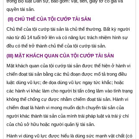
trong Bộ luật Dân sự, bao gồm: vật, tiền, giấy tờ có giá và
quyền tài sản.
(II) CHỦ THỂ CỦA TỘI CƯỚP TÀI SẢN
Chủ thể của tội cướp tài sản là chủ thể thường. Bất kỳ người
nào từ đủ 14 tuổi trở lên và có năng lực trách nhiệm hình sự
đều có thể trở thành chủ thể của tội cướp tài sản.
(III) MẶT KHÁCH QUAN CỦA TỘI CƯỚP TÀI SẢN
Mặt khách quan của tội cướp tài sản được thể hiện ở hành vi
chiến đoạt tài sản bằng các thủ đoạn được mổ tả trong điều
luật: dùng vũ lực; đe dọa dùng vũ lực ngay tức khắc; hoặc
các hành vi khác làm cho người bị tấn công lâm vào tình trạng
không thể chống cự được nhằm chiếm đoạt tài sản. Hành vi
chiếm đoạt là hành vi mong muốn dịch chuyển tài sản của
người khác thành tài sản của mình trái pháp luật và trái ý chí
của chủ sở hữu hoặc người quản lý tài sản.
Hành vi dùng vũ lực được hiểu là dùng sức mạnh vật chất (có