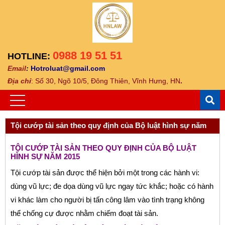
0988 19 51 51
HOTLINE:
Email
:
Hotroluat@gmail.com
Địa ch
ỉ
: Số 30, Ngõ 10/5, Đông Thiên, Vĩnh Hưng, HN
.
Tội cướp tài sản theo quy định của Bộ luật hình sự năm
2015
TỘI CƯỚP TÀI SẢN THEO QUY ĐỊNH CỦA BỘ LUẬT
HÌNH SỰ NĂM 2015
Tội cướp tài sản được thể hiện bởi một trong các hành vi:
dùng vũ lực; đe dọa dùng vũ lực ngay tức khắc; hoặc có hành
vi khác làm cho người bị tấn công lâm vào tình trạng không
thể chống cự được nhằm chiếm đoạt tài sản.