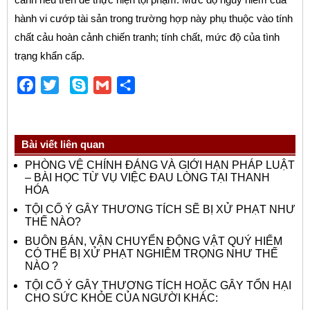
hành vi cướp tài sản trong trường hợp này phụ thuộc vào tính
chất cảu hoàn cảnh chiến tranh; tính chất, mức độ của tình
trạng khẩn cấp.
Facebook
Twitter
Skype
Gmail
Share
Bài viết liên quan
PHÒNG VỆ CHÍNH ĐÁNG VÀ GIỚI HẠN PHÁP LUẬT
– BÀI HỌC TỪ VỤ VIỆC ĐAU LÒNG TẠI THANH
HÓA
TỘI CỐ Ý GÂY THƯƠNG TÍCH SẼ BỊ XỬ PHẠT NHƯ
THẾ NÀO?
BUÔN BÁN, VẬN CHUYỂN ĐỘNG VẬT QUÝ HIẾM
CÓ THỂ BỊ XỬ PHẠT NGHIÊM TRỌNG NHƯ THẾ
NÀO ?
TỘI CỐ Ý GÂY THƯƠNG TÍCH HOẶC GÂY TỔN HẠI
CHO SỨC KHỎE CỦA NGƯỜI KHÁC: