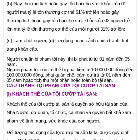
(b) Gây thương tích hoặc gây tổn hại cho sức khỏe của 01
người mà tỷ lệ tổn thương cơ thể 61% trở lên hoặc gây
thương tích hoặc gây tổn hại cho sức khỏe của 02 người trở
lên mà tỷ lệ tổn thương cơ thể của mỗi người 31% trở lên;
(c) Làm chết người; (d) Lợi dụng hoàn cảnh chiến tranh, tình
trạng khẩn cấp.
Người chuẩn bị phạm tội này, thì bị phạt tù từ 01 năm đến 05
năm.
Người phạm tội còn có thể bị phạt tiền từ 10.000.000 đồng đến
100.000.000 đồng, phạt quản chế, cấm cư trú từ 01 năm đến
05 năm hoặc tịch thu một phần hoặc toàn bộ tài sản.
CẤU THÀNH TỘI PHẠM CỦA TỘI CƯỚP TÀI SẢN
(I) KHÁCH THỂ CỦA TỘI CƯỚP TÀI SẢN:
Khách thể của tội cướp tài sản là quyền sở hữu tài sản của
Nhà Nước, cơ quan, tổ chức, cá nhân và quyền bất khả xâm
phạm về tính mạng, sức khỏe của con người.
Đối tượng tác động của tội cướp tài sản là tài được quy định