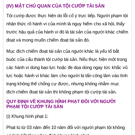
(IV) MẶT CHỦ QUAN CỦA TỘI CƯỚP TÀI SẢN
Tội cướp được thực hiện do lỗi cố ý trực tiếp. Người phạm tội
nhận thức rõ hành vi của mình là nguy hiểm cho xã hội, thấy
trước hậu quả của hành vi đó là tài sản của người khác chiếm
đoạt và mong muốn chiếm đoạt tài sản đó.
Mục đích chiếm đoạt tài sản của người khác là yếu tố bắt
buộc của cấu thành tội cướp tài sản. Nếu thực hiện một trong
các hành vi dùng bạo lực hoặc đe dọa dùng ngay tức khắc vũ
lực hoặc hành vi khác làm cho người bị tấn công lâm vào tình
trạng không thể chống cự được, nhưng không nhằm mục
đích chiếm đoạt tài sản thì không phạm tội cướp tài sản.
QUY ĐỊNH VỀ KHUNG HÌNH PHẠT ĐỐI VỚI NGƯỜI
PHẠM TỘI CƯỚP TÀI SẢN
(i) Khung hình phạt 1:
Phạt tù từ 03 năm đến 10 năm đối với người phạm tội không