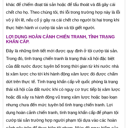
khác để chiếm đoạt tài sản hoặc để tẩu thoát và đã gây cái
chết cho họ. Theo chúng tôi, thì lỗi trong trường hợp này là lỗi
vô ý lởi lẽ, nếu cố ý gây ra cái chết cho người bị hại trong khi
thực hiện hành vi cướp tài sản và tội giết người.
LỢI DỤNG HOÀN CẢNH CHIẾN TRANH, TÌNH TRẠNG
KHẨN CẤP.
Đây là những tình tiết mới được quy định ở tội cướp tài sản.
Trong đó, tình trạng chiến tranh là trạng thái xã hội đặc biệt
của đất nước được tuyên bố trong thời gian từ khi nước nhà
bị xâm lược cho tới khi hành động xâm lược đó được chấm
dứt trên thực tế. Tình trạng khẩn cấp về quốc phòng là trạng
thái xã hội của đất nước khi có nguy cơ trực tiếp bị xâm lược
hoặc đã xảy ra hành động vũ trang xâm lược hoặc bạo loạn
nhưng chưa đến mức tuyên bố tình trạng chiến tranh. Lợi
dụng hoàn cảnh chiến tranh, tình trạng khẩn cấp để phạm tội
cướp tài sản trường hợp người phạm tội dựa vào các hoàn
cảnh nêu trên để thực hiện tội phạm. Mức độ nguy hiểm của