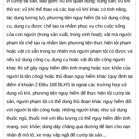
vi cướp tài sản, bao gồm: vũ khí quân dụng; sung săn; vũ khí
thô sơ; vũ khí thể thao và các loại vũ khí khác có tính năng,
tác dụng tương tự), phương tiện nguy hiểm (là sử dụng công
cụ, dụng cụ được chế tạo ra nhằm phục vụ cho cuộc sống
của con người (trong sản xuất, trong sinh hoạt); vật mà người
phạm tội chế tạo ra nhằm làm phương tiện thực hiện tội phạm
hoặc vật có sẵn trong tự nhiên mà người phạm tội có được và
nếu sử dụng công cụ, dụng cụ hoặc vật đó tấn công người
khác thì sẽ gây nguy hiểm đến tính mạng hoặc sức khỏe của
người bị tấn công) hoặc thủ đoạn nguy hiểm khác (quy định tại
điểm d khoản 2 Điều 168 BLHS là ngoài các trường hợp sử
dụng vũ khí, phương tiện nguy hiểm để thực hiện tội cướp tài
sản, người phạm tội có thể dùng thủ đoạn khác nguy hiểm đối
với người bị tấn công hoặc những người khác như sử dụng
thuốc ngủ, thuốc mê với liều lượng có thể nguy hiểm đến tính
mạng, sức khỏe; dùng dây chăng qua đường để làm cho nạn
nhân đi mô tô, xe máy vấp ngã để cướp tài sản…