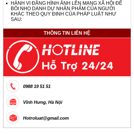
HÀNH VI ĐĂNG HÌNH ẢNH LÊN MẠNG XÃ HỘI ĐỂ
BÔI NHỌ DANH DỰ NHÂN PHẨM CỦA NGƯỜI
KHÁC THEO QUY ĐỊNH CỦA PHÁP LUẬT NHƯ
SAU:
THÔNG TIN LIÊN HỆ
0988 19 51 51
Vĩnh Hưng, Hà Nội
Hotroluat@gmail.com