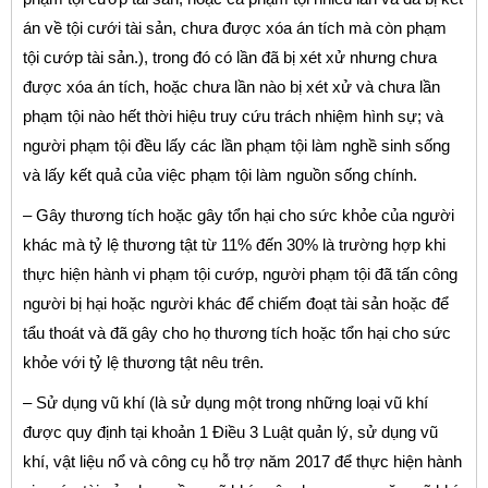
án về tội cưới tài sản, chưa được xóa án tích mà còn phạm
tội cướp tài sản.), trong đó có lần đã bị xét xử nhưng chưa
được xóa án tích, hoặc chưa lần nào bị xét xử và chưa lần
phạm tội nào hết thời hiệu truy cứu trách nhiệm hình sự; và
người phạm tội đều lấy các lần phạm tội làm nghề sinh sống
và lấy kết quả của việc phạm tội làm nguồn sống chính.
– Gây thương tích hoặc gây tổn hại cho sức khỏe của người
khác mà tỷ lệ thương tật từ 11% đến 30% là trường hợp khi
thực hiện hành vi phạm tội cướp, người phạm tội đã tấn công
người bị hại hoặc người khác để chiếm đoạt tài sản hoặc để
tẩu thoát và đã gây cho họ thương tích hoặc tổn hại cho sức
khỏe với tỷ lệ thương tật nêu trên.
– Sử dụng vũ khí (là sử dụng một trong những loại vũ khí
được quy định tại khoản 1 Điều 3 Luật quản lý, sử dụng vũ
khí, vật liệu nổ và công cụ hỗ trợ năm 2017 để thực hiện hành