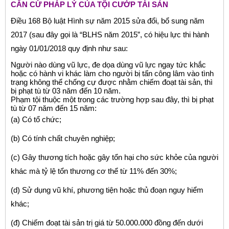
CĂN CỨ PHÁP LÝ CỦA TỘI CƯỚP TÀI SẢN
Điều 168 Bộ luật Hình sự năm 2015 sửa đổi, bổ sung năm
2017 (sau đây gọi là “BLHS năm 2015”, có hiệu lực thi hành
ngày 01/01/2018 quy định như sau:
Người nào dùng vũ lực, đe dọa dùng vũ lực ngay tức khắc
hoặc có hành vi khác làm cho người bị tấn công lâm vào tình
trạng không thể chống cự được nhằm chiếm đoạt tài sản, thì
bị phạt tù từ 03 năm đến 10 năm.
Phạm tội thuộc một trong các trường hợp sau đây, thì bị phạt
tù từ 07 năm đến 15 năm:
(a) Có tổ chức;
(b) Có tính chất chuyên nghiệp;
(c) Gây thương tích hoặc gây tổn hại cho sức khỏe của người
khác mà tỷ lệ tổn thương cơ thể từ 11% đến 30%;
(d) Sử dụng vũ khí, phương tiện hoặc thủ đoạn nguy hiểm
khác;
(đ) Chiếm đoạt tài sản trị giá từ 50.000.000 đồng đến dưới