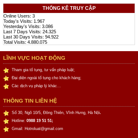
THỐNG KÊ TRUY CẬP
Online Users:
3
Today's Visits:
1.967
Yesterday's Visits:
3.086
Last 7 Days Visits:
24.325
Last 30 Days Visits:
94.922
Total Visits:
4.880.075
LĨNH VỰC HOẠT ĐỘNG
Tham gia tố tụng, tư vấn pháp luật;
Đại diện ngoài tố tụng cho khách hàng;
Các dịch vụ pháp lý khác…
THÔNG TIN LIÊN HỆ
Số 30, Ngõ 10/5, Đông Thiên, Vĩnh Hưng, Hà Nội
.
Hotline:
0988 19 51 51;
Gmail: Hotroluat@gmail.com