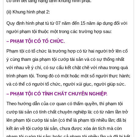
có tình tiết tăng nặng định khung hình phạt.
(ii) Khung hình phạt 2:
Quy định hình phạt tù từ 07 năm đến 15 năm áp dụng đối với
người phạm tội thuộc một trong các trường hợp sau:
– PHẠM TỘI CÓ TỔ CHỨC.
Phạm tội có tổ chức là trường hợp có từ hai người trở lên cố
ý cùng tham gia phạm tội cướp tài sản và có sự thống nhất
với nhau về ý chí, có sự cấu kết chặt chẽ với nhau trong quá
trình phạm tội. Trong đó có một hoặc một số người thực hành;
và có thể có người tổ chức, người xúi giục, người giúp sức.
– PHẠM TỘI CÓ TÍNH CHẤT CHUYÊN NGHIỆP.
Theo hướng dẫn của cơ quan có thẩm quyền, thì phạm tội
cướp tài sản có tính chất chuyên nghiệp là: có từ năm lần trở
lên phạm tội cướp tài sản (có thể là phạm tội nhiều lần; đã bị
kết án về tội cướp tài sản, chưa được xóa án tích mà còn
phạm tội cướp tài sản; hoặc cả phạm tội nhiều lần và đã bị kết