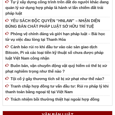
Tự ý xây dựng công trình trên đất do người khác đang
quản lý sử dụng hợp pháp là hành vi lấn chiếm đất trái
pháp luật
YÊU SÁCH ĐỘC QUYỀN “HNLAW” – NHẬN DIỆN
ĐÚNG BẢN CHẤT PHÁP LUẬT SỞ HỮU TRÍ TUỆ
Phòng vệ chính đáng và giới hạn pháp luật – Bài học
từ vụ việc đau lòng tại Thanh Hóa
Cảnh báo rủi ro khi đầu tư vào các sàn giao dịch
Bitcoin, Pi và các loại tiền kỹ thuật số chưa được pháp
luật Việt Nam công nhận
Buôn bán, vận chuyển động vật quý hiếm có thể bị xử
phạt nghiêm trọng như thế nào ?
Tội cố ý gây thương tích sẽ bị xử phạt như thế nào?
Tranh chấp hợp đồng tư vấn đầu tư: Rủi ro pháp lý khi
thanh toán bằng ngoại tệ tại Việt Nam
Trách nhiệm bồi thường thiệt hại ngoài hợp đồng
VĂN BẢN LUẬT